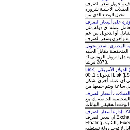
لصرف وتحويل سعر الصرف
روره Thursday, 14 December 2017
تخيل الوضع الذي من
عامل عملة أي دولة مثل
ادل أو التحویل بین عم
عر الصرف.
نيه المصرى | سعر تحويل
المنخفضة مقابل الجنيه
المصرى، حيث يعادل سعر الجنيه المصرى الواحد 3. 4752 روبل روسى، فيما يعادل الروبل الروسى 0.
2878 قرشا.
التحويل: 1. 00 Lisk (LSK) = 1. 2642 الدولار الأمريكي (USD) حاسبة سِعر الصرف الحالي على
 إلى أي عملة أخرى بشكل
لعملات ، أسعار الصرف
ة الشخصية الخاصة بك مع
Al Jazirah
ان سعر الصرف Exchange Rate لأي عملة ينحصر بين طرفين أساسيين وهما التعويم الكامل Freely
Floating والتثبيت Fixed Exchange Rate، ، وفي الواقع لا توجد دولة تسمح بتعويم عملتها كاملا الا