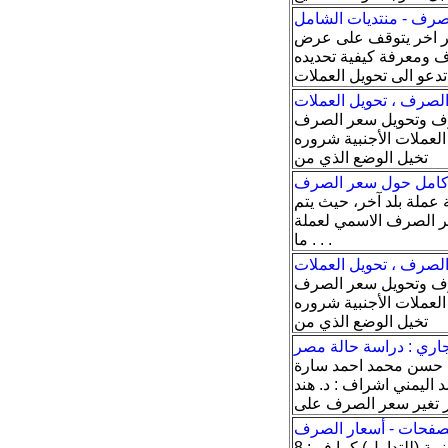
صرف - منتديات الشامل
ر اخر يتوقف على عرض
 ومعرفة كيفية تحديده
الصرف ، تحويل العملات
لصرف وتحويل سعر الصرف
روره Thursday, 14 December 2017
تخيل الوضع الذي من
امل حول سعر الصرف
عملة بلد آخر، حيث يتم
سعر الصرف الاسمي لعملة
ما . . .
الصرف ، تحويل العملات
لصرف وتحويل سعر الصرف
روره Thursday, 14 December 2017
تخيل الوضع الذي من
اية حسن محمد احمد سارة
اليمني اشراف : د. هند
صفحات - أسعار الصرف
أسعار الصرف. أسعار عملات الصرف الأجنبية (للتداول) كما في: 8 AM, 05 Nov 2020. سعر الريال