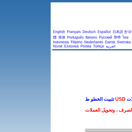
English
Français
Deutsch
Español
日本語
한국
體
简体
Português
Italiano
Русский
हिन्दी
ไทย
Indonesia
Filipino
Nederlands
Dansk
Svenska
العربية
Türkçe
Polska
Ελληνικά
Norsk
USD
تثبيت الخطو ط
صرف ، وتحويل العملات