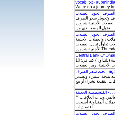
vocab. txt · aubmindl
We’re on a journey to
لصرف ، تحويل العملات
لصرف وتحويل سعر الصرف
روره Thursday, 14 December 2017
تخيل الوضع الذي من
الصرف ، تحويل العملات
لات ، والعملات الأجنبية
 تداول تبادل العملات
Thur . . .
أسعار عملات الصرف الأجنبية (للتداول) كما في: 10 AM, 11 Jan 2021. سعر الريال العماني للوحدة
 rigala. net
نتيجة استيراد وتصدير
لنقدية لشراء أو بيع . .
.
** أنواع سعر الصرف وكيفية تحديدها ** منذ تأسيس النظام المصرفي العالمي وبدأت العلاقات
لعملات المتداولة أصبحت
اقتصاديات. . .
الصرف ، تحويل العملات