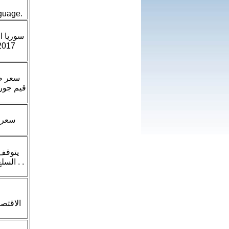
anguage.
سوريا ا
سعر صر
قيم جور
يتوقف 
السلع
الاقتصا