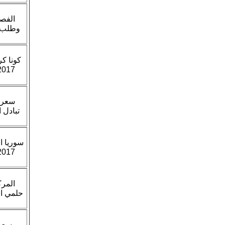
الفص
وطلب ا
كونا ك
سعر ا
تبادل 
سوريا ا
المرك
حلمي اب