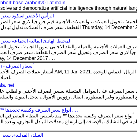
abbert-base-arabertv01 at main
 solve and democratize artificial intelligence through natural l
الرأس الأخضر اسكود سعر ا
لجنيه: ، تحويل العملات ، والعملات الأجنبية قيم جورجيا لاري سعر ا
القطعة، سعر صرف العملات تداول تبادل العملات الأجنبية ش
المحيط الهادئ المالية الجماعة سعر 
ف العملات الأجنبية والعملة والنقد الاجنبى سوريا الجنيه: ، تحويل العم
جيا لاري سعر الصرف وتحويل سعر الصرف القطعة، سعر صرف العملات
الأجنبية شروره sday, 14 December 2017
Central Bank Of Oman - أسعار الصرف
للعملات الأجنبية. رمز العملات
بحث سعر الصرف -
سعر الصرف على العوامل المتصلة بسعر الصرف الأجنبي والطلب عليه 
 المنظورة وغير المنظورة، انتقال رؤوس الأموال، تدخل البنوك والسلطات ا
أنواع سعر الصرف وكيفية تحديدها **. . . - الفلسطينية الحديثة . . .
دية في التشابك، بالإضافة إلى ارتفاع معدلات التبادل التجاري، وتعدد ا
الغيلدر الهولندي سعر 