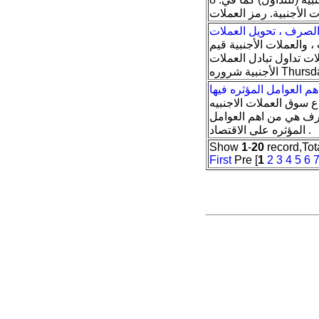
الصرف ، تحويل العملات
 والعملات الأجنبية قيم
 تداول تبادل العملات
م العوامل المؤثره فيها
اع سوق العملات الاجنبيه
رف هي من اهم العوامل
المؤثره على الاقتصاد .
Show
1
-
20
record,Tot
First
Pre [
1
2
3
4
5
6