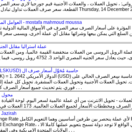
رواتى: ، تحويل العملات ، والعملات الأجنبية قيم جورجيا لاري سعر ا
القطعة، سعر صرف العملات تداول تبادل العملات الأجنبية ش
العوامل المؤثرة على أسعار الصرف - mostafa mahmoud moussa
 المؤثرة على أسعار الصرف سعر الصرف في الأسواق المالية الدولیة ت
السلع التي یمكن بیعھا وشرائھا مقابل أي عملة أخرى، ویسمى سعر التب
ة وأخرى بس
عملة استراليا مقابل الج
ملة الروبل الروسى من العملات منخفضة القيمة عالميا، ومن العملات 
Lisk - الدولار الأمريكي (LSKUSD) حاسبة مُحَوِّل أسعار صرف ال
نت. تحويل العملات الأجنبية وتحويل العملات المشفرة. تحويل كل عملة
فوري. يتم تحديث جميع أسعار الصرف كل ساعة ويتم جمعها من . . .
محول ا
لعملات - تحويل الانترنت من أي عملة عالمية لسعر اليوم. لوحة القياد
إدارة أسعار الصرف - 
الولايات المتحدة الامريكية وفي المقابل لا توجد دولة تستطيع . . .