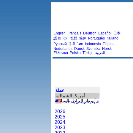
English
Français
Deutsch
Español
日本
語
한국의
繁體
简体
Português
Italiano
Русский
हिन्दी
ไทย
Indonesia
Filipino
Nederlands
Dansk
Svenska
Norsk
العربية
Türkçe
Polska
Ελληνικά
عملة
أمريكا الشمالية
أسعار التبادل السابقة
الدولار الأمريكي
,
USD
2026
2025
2024
2023
2022