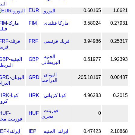
EUR
0.60165
1.6621
اليورو
0.27931
3.58024
ماركا فنلندى
FIM
0.25317
3.94986
فرنك فرنسى
FRF
الجنيه
GBP
0.51977
1.92393
البريطاني
اليونان
GRD
205.18167
0.00487
الدراخما
0.2015
4.96283
كونا كرواتى
HRK
فورينت
HUF
0
مجرى
2.10868
0.47423
ايرلندا الجنيه
IEP