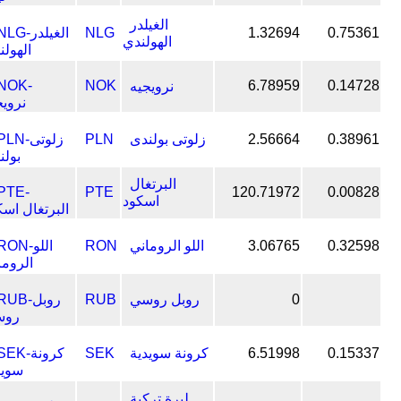
الغيلدر
NLG
1.32694
0.75361
الهولندي
NOK
6.78959
0.14728
نرويجيه
0.38961
2.56664
زلوتى بولندى
PLN
البرتغال
PTE
120.71972
0.00828
اسكود
0.32598
3.06765
اللو الروماني
RON
0
روبل روسي
RUB
0.15337
6.51998
كرونة سويدية
SEK
ليرة تركية