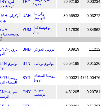
TRY
30.92182
0.03234
جديدة
أوكرانيا
UAH
30.56538
0.03272
الهريفنيا
يوغوسلافيا
YUM
1.17839
0.84862
دينار
آس
1.1212
0.8919
بروني الدولار
BND
0.01526
65.54188
نولتوم بوتانى
BTN
روسيا البيضاء
BYR
0.00021
4761.90476
الروبل
الصينية
CNY
4.81205
0.20781
الرنمينبى