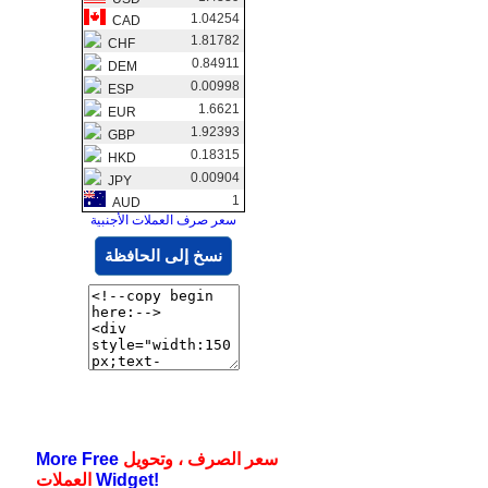
1.04254
CAD
1.81782
CHF
0.84911
DEM
0.00998
ESP
1.6621
EUR
1.92393
GBP
0.18315
HKD
0.00904
JPY
1
AUD
سعر صرف العملات الأجنبية
نسخ إلى الحافظة
سعر الصرف ، وتحويل
More Free
Widget!
العملات