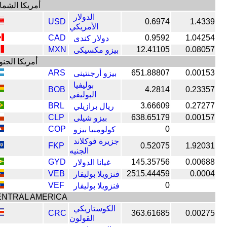
أمريكا الشما
الدولار
USD
0.6974
1.4339
الأمريكي
CAD
0.9592
1.04254
دولار كندى
MXN
12.41105
0.08057
بيزو مكسيكى
أمريكا الجنو
ARS
651.88807
0.00153
بيزو أرجنتينى
بوليفيا
BOB
4.2814
0.23357
البوليفي
BRL
3.66609
0.27277
ريال برازيلي
CLP
638.65179
0.00157
بيزو شيلى
COP
0
كولومبيا بيزو
جزيرة فوكلاند
FKP
0.52075
1.92031
الجنيه
GYD
145.35756
0.00688
غيانا الدولار
VEB
2515.44459
0.0004
فنزويلا بوليفار
VEF
0
فنزويلا بوليفار
ENTRAL AMERICA
الكوستاريكي
CRC
363.61685
0.00275
القولون