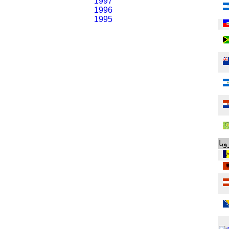
1997
1996
1995
وبا