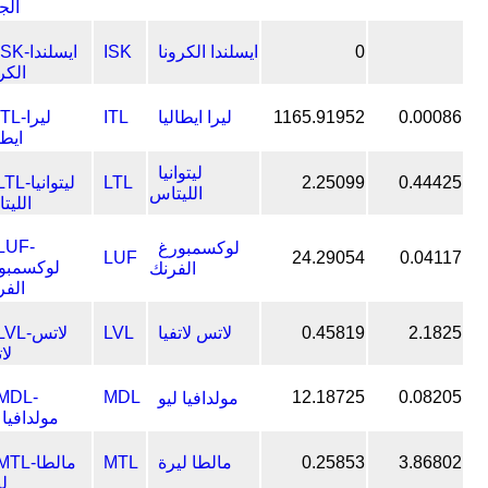
0
ايسلندا الكرونا
ISK
0.00086
1165.91952
ليرا ايطاليا
ITL
ليتوانيا
LTL
2.25099
0.44425
الليتاس
لوكسمبورغ
LUF
24.29054
0.04117
الفرنك
2.1825
0.45819
لاتس لاتفيا
LVL
MDL
12.18725
0.08205
مولدافيا ليو
3.86802
0.25853
مالطا ليرة
MTL