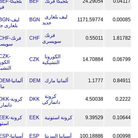
0.04117
24.29054
بلجيكا فرنك
BEF
ليف بلغارى
BGN
1171.59774
0.00085
جديد
فرنك
CHF
0.55011
1.81782
سويسرى
الكورونا
CZK
14.70884
0.06799
التشيكية
0.84911
1.1777
ألمانيا مارك
DEM
كرونة
DKK
4.50038
0.2222
دانماركى
0.10644
9.39529
كرونة استونية
EEK
0.00998
100.18886
أسبانيا البيزيتا
ESP