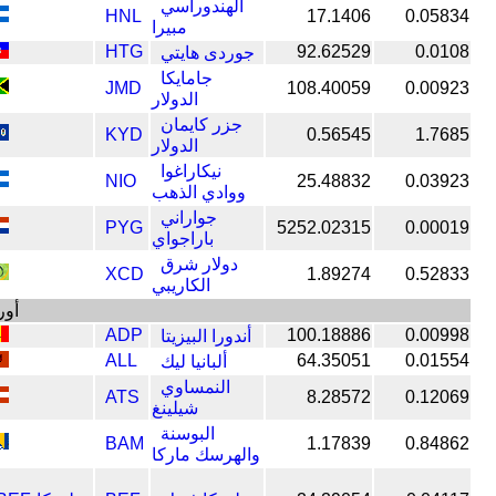
الهندوراسي
HNL
17.1406
0.05834
مبيرا
HTG
92.62529
0.0108
جوردى هايتي
جامايكا
JMD
108.40059
0.00923
الدولار
جزر كايمان
KYD
0.56545
1.7685
الدولار
نيكاراغوا
NIO
25.48832
0.03923
ووادي الذهب
جواراني
PYG
5252.02315
0.00019
باراجواي
دولار شرق
XCD
1.89274
0.52833
الكاريبي
أور
ADP
100.18886
0.00998
أندورا البيزيتا
ALL
64.35051
0.01554
ألبانيا ليك
النمساوي
ATS
8.28572
0.12069
شيلينغ
البوسنة
BAM
1.17839
0.84862
والهرسك ماركا