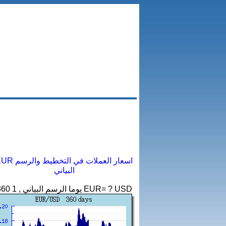
EUR اسعار العملات في التخطي
البياني
360 يوما الرسم البياني , 1 EUR= ? USD