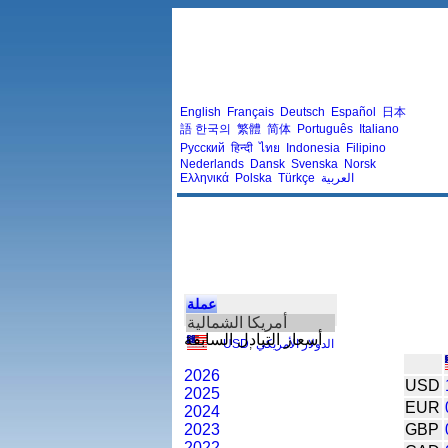
English
Français
Deutsch
Español
日本
語
한국의
繁體
简体
Português
Italiano
Русский
हिन्दी
ไทย
Indonesia
Filipino
Nederlands
Dansk
Svenska
Norsk
العربية
Türkçe
Polska
Ελληνικά
عملة
أمريكا الشمالية
أسعار التبادل السابقة
الدولار الأمريكي
,
USD
2026
USD
2025
EUR
2024
2023
GBP
2022